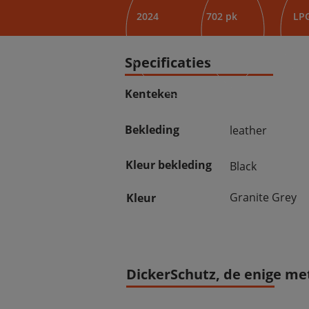
2024
702 pk
LP
Specificaties
Kenteken
Bekleding
leather
Kleur bekleding
Black
Granite Grey
Kleur
DickerSchutz, de enige met 