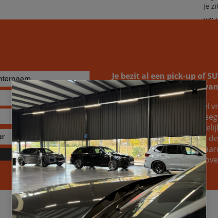
Je z
Wij 
dro
Je bezit al een pick-up of 
naar de inruilwaarde ervan
Je kunt bij ons altijd geheel vr
opvragen. Wellicht overweeg j
gewoon weten welke mogelijkh
van je huidige wagen. Wat de r
om te ontdekken welke waard
Verzenden
voertuig, zodat je een welo
Specificaties