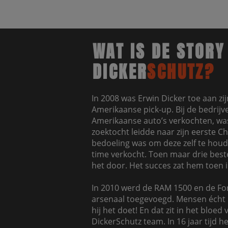
WAT IS DE STORY
DICKER
SCHUTZ?
In 2008 was Erwin Dicker toe aan zi
Amerikaanse pick-up. Bij de bedrijve
Amerikaanse auto’s verkochten, was
zoektocht leidde naar zijn eerste C
bedoeling was om deze zelf te houd
time verkocht. Toen maar drie bestel
het door. Het succes zat hem toen 
In 2010 werd de RAM 1500 en de For
arsenaal toegevoegd. Mensen écht 
hij het doet! En dat zit in het bloed
DickerSchutz team. In 16 jaar tijd h