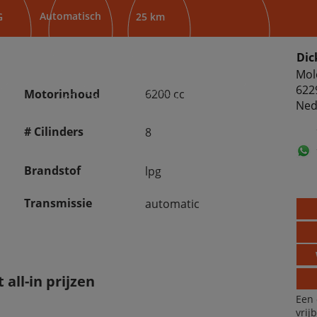
Automatisch
G
25 km
Dic
Mol
622
Motorinhoud
6200 cc
Ned
# Cilinders
8
Brandstof
lpg
Transmissie
automatic
all-in prijzen
Een 
vrij