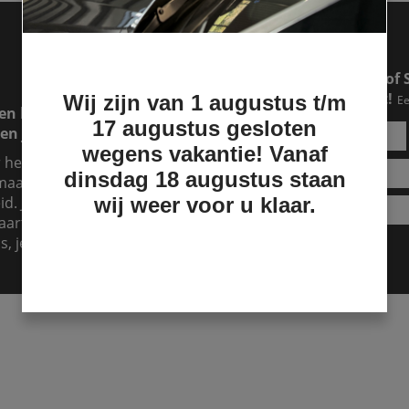
Een RAM of Ford pick-up of 
makkelijker dan je denkt!
Wij zijn van 1 augustus t/m
Ee
en lease lopen. Dat is
17 augustus gesloten
en jouw lease over.
wegens vakantie! Vanaf
r hebt, maar je hebt
dinsdag 18 augustus staan
aand te betalen, dan is
d. Je kunt het zien als
wij weer voor u klaar.
aart er dan voor. Dat kost
s, je kunt nu al genieten!
Lease aanvragen