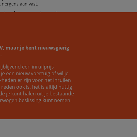
it nergens aan vast.
helpen je graag verder aan jouw
omauto!
SUV, maar je bent nieuwsgierig
.
ijblijvend een inruilprijs
Coen
Luc
e een nieuw voertuig of wil je
eden er zijn voor het inruilen
eden ook is, het is altijd nuttig
e je kunt halen uit je bestaande
verwogen beslissing kunt nemen.