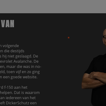
 VAN
jn volgende
n die destijds
 hij niet geslaagd. De
hevrolet Avalanche. De
en, maar die was in no-
d, toen vijf en zo ging
in een goede website.
d f-150 aan het
helpen. Dat is waarom
 van iedereen van het
eeft DickerSchutz een