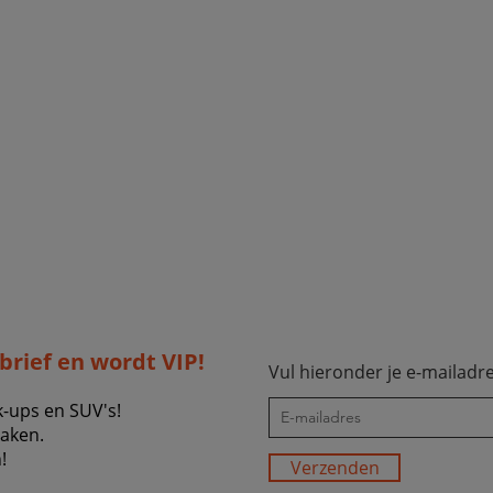
sbrief en wordt VIP!
Vul hieronder je e-mailadre
k-ups en SUV's!
zaken.
!
Verzenden