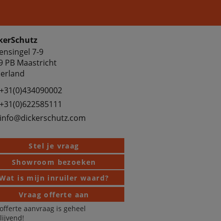
kerSchutz
ensingel 7-9
9 PB Maastricht
erland
+31(0)434090002
+31(0)622585111
info@dickerschutz.com
Stel je vraag
Showroom bezoeken
Wat is mijn inruiler waard?
Vraag offerte aan
offerte aanvraag is geheel
blijvend!