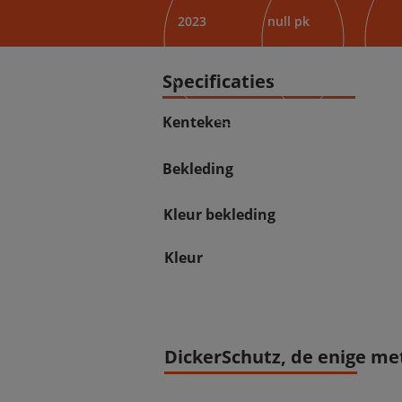
2023
null pk
Specificaties
Kenteken
Bekleding
Kleur bekleding
Kleur
DickerSchutz, de enige met 