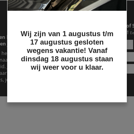
Een RAM of Ford pick-up of 
makkelijker dan je denkt!
Wij zijn van 1 augustus t/m
Ee
en lease lopen. Dat is
17 augustus gesloten
en jouw lease over.
wegens vakantie! Vanaf
r hebt, maar je hebt
dinsdag 18 augustus staan
aand te betalen, dan is
d. Je kunt het zien als
wij weer voor u klaar.
aart er dan voor. Dat kost
s, je kunt nu al genieten!
Lease aanvragen