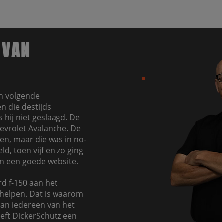
 VAN
jn volgende
n die destijds
 hij niet geslaagd. De
hevrolet Avalanche. De
en, maar die was in no-
d, toen vijf en zo ging
in een goede website.
d f-150 aan het
helpen. Dat is waarom
 van iedereen van het
eeft DickerSchutz een