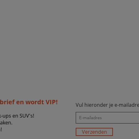
sbrief en wordt VIP!
Vul hieronder je e-mailadre
k-ups en SUV's!
zaken.
!
Verzenden