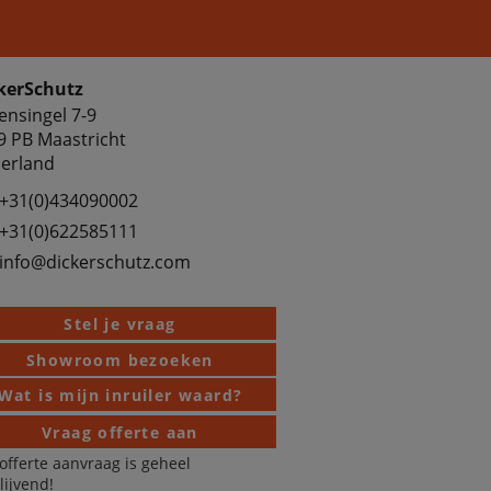
kerSchutz
ensingel 7-9
9 PB Maastricht
erland
+31(0)434090002
+31(0)622585111
info@dickerschutz.com
Stel je vraag
Showroom bezoeken
Wat is mijn inruiler waard?
Vraag offerte aan
offerte aanvraag is geheel
blijvend!