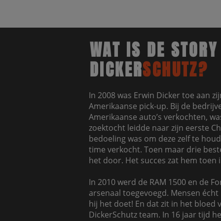
WAT IS DE STORY
DICKER
SCHUTZ?
In 2008 was Erwin Dicker toe aan zi
Amerikaanse pick-up. Bij de bedrijve
Amerikaanse auto’s verkochten, was
zoektocht leidde naar zijn eerste C
bedoeling was om deze zelf te houd
time verkocht. Toen maar drie bestel
het door. Het succes zat hem toen 
In 2010 werd de RAM 1500 en de For
arsenaal toegevoegd. Mensen écht 
hij het doet! En dat zit in het bloed
DickerSchutz team. In 16 jaar tijd h