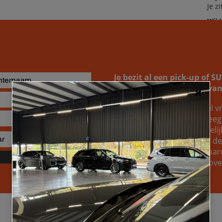
Je z
Wij 
dro
Je bezit al een pick-up of 
naar de inruilwaarde ervan
Je kunt bij ons altijd geheel vr
opvragen. Wellicht overweeg j
gewoon weten welke mogelijkh
van je huidige wagen. Wat de r
om te ontdekken welke waard
Verzenden
voertuig, zodat je een welo
Specificaties