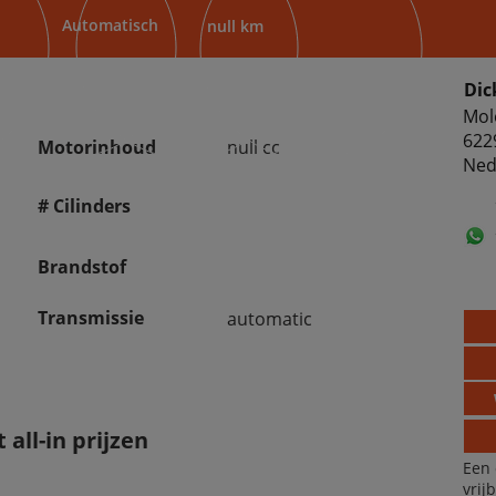
Automatisch
null km
Dic
Mol
622
Motorinhoud
null cc
Ned
# Cilinders
Brandstof
Transmissie
automatic
all-in prijzen
Een 
vrij