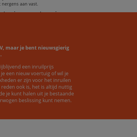
it nergens aan vast.
helpen je graag verder aan jouw
omauto!
SUV, maar je bent nieuwsgierig
.
ijblijvend een inruilprijs
Coen
Luc
e een nieuw voertuig of wil je
eden er zijn voor het inruilen
eden ook is, het is altijd nuttig
e je kunt halen uit je bestaande
verwogen beslissing kunt nemen.