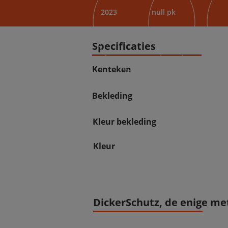
2023
null pk
Specificaties
Kenteken
Bekleding
Kleur bekleding
Kleur
DickerSchutz, de enige met 