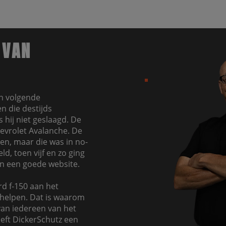
 VAN
jn volgende
n die destijds
 hij niet geslaagd. De
hevrolet Avalanche. De
en, maar die was in no-
d, toen vijf en zo ging
in een goede website.
d f-150 aan het
helpen. Dat is waarom
 van iedereen van het
eeft DickerSchutz een