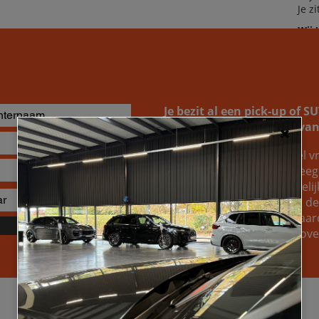
Je z
Wij 
dro
Je bezit al een pick-up of 
naar de inruilwaarde ervan
Je kunt bij ons altijd geheel vr
opvragen. Wellicht overweeg j
gewoon weten welke mogelijkh
van je huidige wagen. Wat de r
om te ontdekken welke waard
Verzenden
voertuig, zodat je een welo
Specificaties