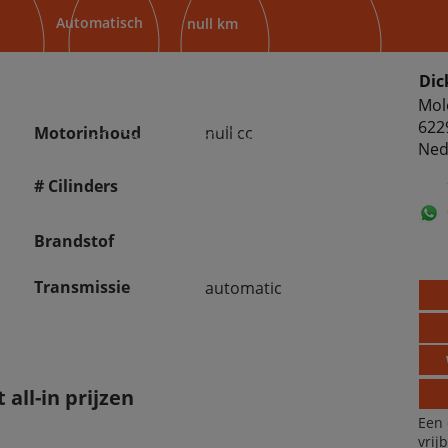
Automatisch
null km
Dic
Mol
622
Motorinhoud
null cc
Ned
# Cilinders
Brandstof
Transmissie
automatic
all-in prijzen
Een 
vrij