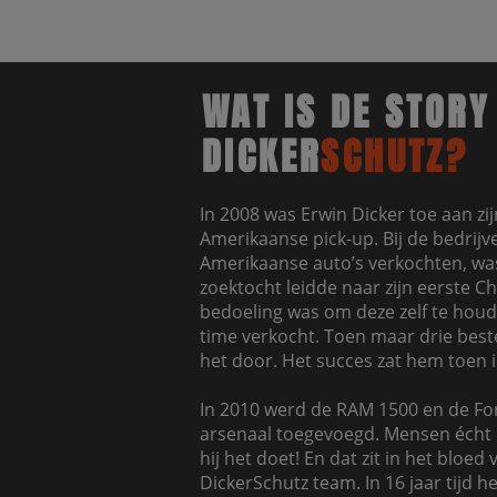
WAT IS DE STORY
DICKER
SCHUTZ?
In 2008 was Erwin Dicker toe aan zi
Amerikaanse pick-up. Bij de bedrijve
Amerikaanse auto’s verkochten, was
zoektocht leidde naar zijn eerste C
bedoeling was om deze zelf te houd
time verkocht. Toen maar drie bestel
het door. Het succes zat hem toen 
In 2010 werd de RAM 1500 en de For
arsenaal toegevoegd. Mensen écht 
hij het doet! En dat zit in het bloed
DickerSchutz team. In 16 jaar tijd h