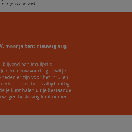
it nergens aan vast.
helpen je graag verder aan jouw
omauto!
SUV, maar je bent nieuwsgierig
.
ijblijvend een inruilprijs
Coen
Luc
e een nieuw voertuig of wil je
eden er zijn voor het inruilen
eden ook is, het is altijd nuttig
e je kunt halen uit je bestaande
verwogen beslissing kunt nemen.