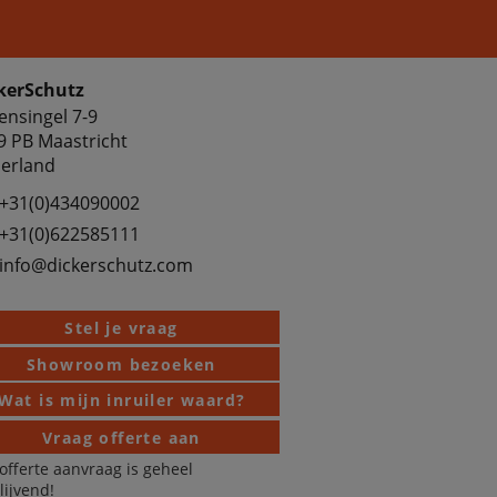
kerSchutz
ensingel 7-9
9 PB Maastricht
erland
+31(0)434090002
+31(0)622585111
info@dickerschutz.com
Stel je vraag
Showroom bezoeken
Wat is mijn inruiler waard?
Vraag offerte aan
offerte aanvraag is geheel
blijvend!