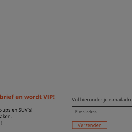
sbrief en wordt VIP!
Vul hieronder je e-mailadre
k-ups en SUV's!
zaken.
!
Verzenden