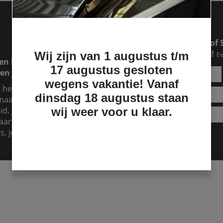
Een RAM of Ford pick-up of 
makkelijker dan je denkt!
Wij zijn van 1 augustus t/m
Ee
en lease lopen. Dat is
17 augustus gesloten
en jouw lease over.
wegens vakantie! Vanaf
r hebt, maar je hebt
dinsdag 18 augustus staan
aand te betalen, dan is
d. Je kunt het zien als
wij weer voor u klaar.
aart er dan voor. Dat kost
s, je kunt nu al genieten!
Lease aanvragen