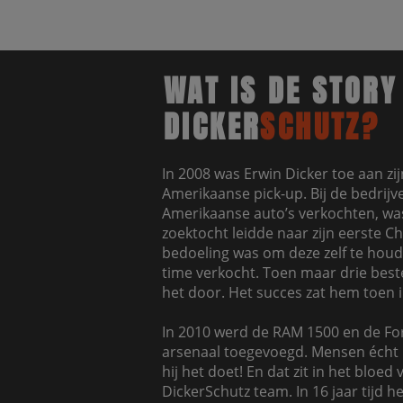
WAT IS DE STORY
DICKER
SCHUTZ?
In 2008 was Erwin Dicker toe aan zi
Amerikaanse pick-up. Bij de bedrijve
Amerikaanse auto’s verkochten, was
zoektocht leidde naar zijn eerste C
bedoeling was om deze zelf te houd
time verkocht. Toen maar drie bestel
het door. Het succes zat hem toen 
In 2010 werd de RAM 1500 en de For
arsenaal toegevoegd. Mensen écht 
hij het doet! En dat zit in het bloed
DickerSchutz team. In 16 jaar tijd h