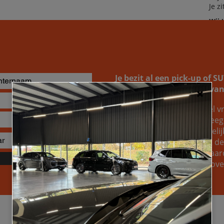
Je z
Wij 
dro
Je bezit al een pick-up of 
naar de inruilwaarde ervan
Je kunt bij ons altijd geheel vr
opvragen. Wellicht overweeg j
gewoon weten welke mogelijkh
van je huidige wagen. Wat de r
om te ontdekken welke waard
Verzenden
voertuig, zodat je een welo
Specificaties