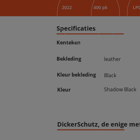
2022
400 pk
LP
Specificaties
Kenteken
Bekleding
leather
Kleur bekleding
Black
Shadow Black
Kleur
DickerSchutz, de enige met 