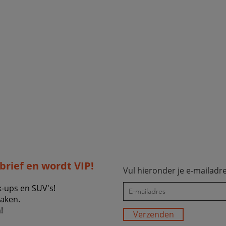
sbrief en wordt VIP!
Vul hieronder je e-mailadre
k-ups en SUV's!
zaken.
!
Verzenden