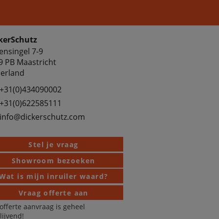
kerSchutz
ensingel 7-9
9 PB Maastricht
erland
+31(0)434090002
+31(0)622585111
info@dickerschutz.com
Stel je vraag
Showroom bezoeken
Wat is mijn inruiler waard?
Vraag offerte aan
offerte aanvraag is geheel
blijvend!