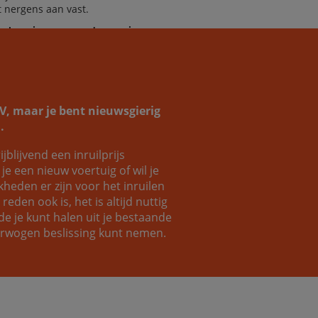
it nergens aan vast.
helpen je graag verder aan jouw
omauto!
SUV, maar je bent nieuwsgierig
.
ijblijvend een inruilprijs
Coen
Luc
e een nieuw voertuig of wil je
eden er zijn voor het inruilen
eden ook is, het is altijd nuttig
e je kunt halen uit je bestaande
verwogen beslissing kunt nemen.