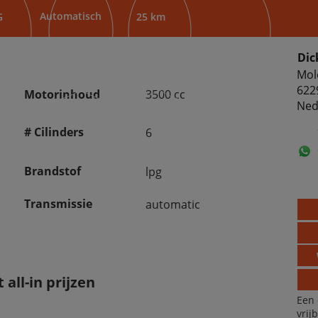
Automatisch
G
25 km
Dic
Mol
622
Motorinhoud
3500 cc
Ned
# Cilinders
6
Brandstof
lpg
Transmissie
automatic
all-in prijzen
Een 
vrij