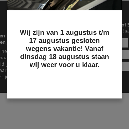
Een RAM of Ford pick-up of 
makkelijker dan je denkt!
Wij zijn van 1 augustus t/m
Ee
en lease lopen. Dat is
17 augustus gesloten
en jouw lease over.
wegens vakantie! Vanaf
r hebt, maar je hebt
dinsdag 18 augustus staan
aand te betalen, dan is
d. Je kunt het zien als
wij weer voor u klaar.
aart er dan voor. Dat kost
s, je kunt nu al genieten!
Lease aanvragen