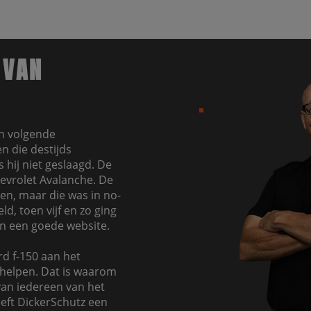
 VAN
jn volgende
n die destijds
 hij niet geslaagd. De
hevrolet Avalanche. De
en, maar die was in no-
d, toen vijf en zo ging
in een goede website.
d f-150 aan het
helpen. Dat is waarom
 van iedereen van het
eeft DickerSchutz een