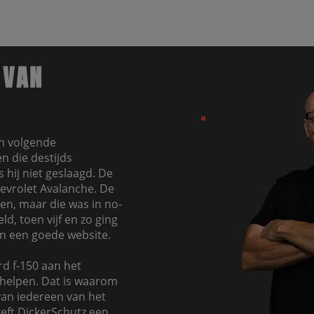
 VAN
jn volgende
n die destijds
 hij niet geslaagd. De
hevrolet Avalanche. De
en, maar die was in no-
d, toen vijf en zo ging
in een goede website.
d f-150 aan het
helpen. Dat is waarom
 van iedereen van het
eeft DickerSchutz een