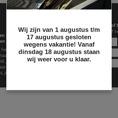
Een RAM of Ford pick-up of 
Wij zijn van 1 augustus t/m
makkelijker dan je denkt!
Ee
en lease lopen. Dat is
17 augustus gesloten
en jouw lease over.
wegens vakantie! Vanaf
r hebt, maar je hebt
dinsdag 18 augustus staan
aand te betalen, dan is
wij weer voor u klaar.
d. Je kunt het zien als
aart er dan voor. Dat kost
s, je kunt nu al genieten!
Lease aanvragen