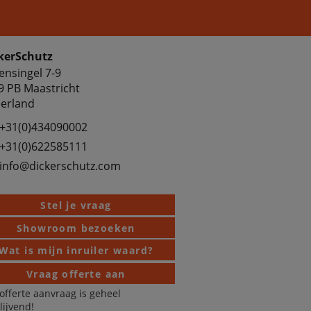
kerSchutz
ensingel 7-9
9 PB Maastricht
erland
+31(0)434090002
+31(0)622585111
info@dickerschutz.com
Stel je vraag
Showroom bezoeken
Wat is mijn inruiler waard?
Vraag offerte aan
offerte aanvraag is geheel
blijvend!