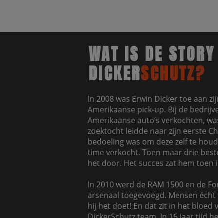
WAT IS DE STORY
DICKER
SCHUTZ?
In 2008 was Erwin Dicker toe aan zi
Amerikaanse pick-up. Bij de bedrijve
Amerikaanse auto’s verkochten, was
zoektocht leidde naar zijn eerste C
bedoeling was om deze zelf te houd
time verkocht. Toen maar drie bestel
het door. Het succes zat hem toen 
In 2010 werd de RAM 1500 en de For
arsenaal toegevoegd. Mensen écht 
hij het doet! En dat zit in het bloed
DickerSchutz team. In 16 jaar tijd h