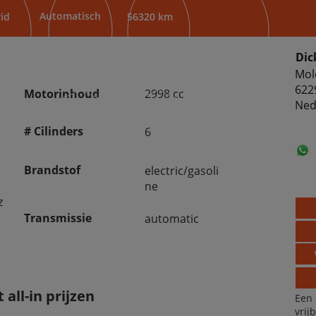
Automatisch
id
56320 km
Dic
Mol
622
Motorinhoud
2998 cc
Ned
# Cilinders
6
Brandstof
electric/gasoli
ne
z
Transmissie
automatic
all-in prijzen
Een 
vrij