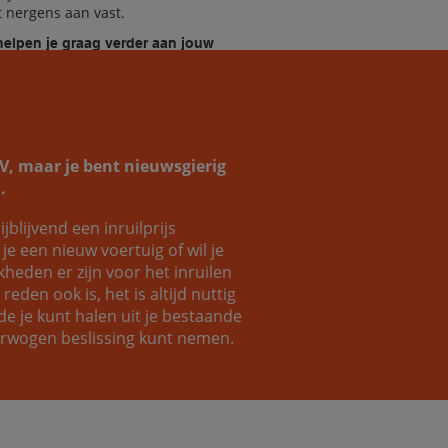
it nergens aan vast.
helpen je graag verder aan jouw
omauto!
SUV, maar je bent nieuwsgierig
.
Coen
Luc
ijblijvend een inruilprijs
e een nieuw voertuig of wil je
eden er zijn voor het inruilen
eden ook is, het is altijd nuttig
e je kunt halen uit je bestaande
verwogen beslissing kunt nemen.