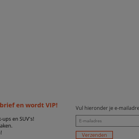
sbrief en wordt VIP!
Vul hieronder je e-mailadre
k-ups en SUV's!
zaken.
!
Verzenden