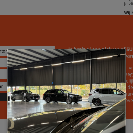
Je z
Wij 
dro
Je bezit al een pick-up of 
naar de inruilwaarde ervan
Je kunt bij ons altijd geheel vr
opvragen. Wellicht overweeg j
gewoon weten welke mogelijkh
van je huidige wagen. Wat de r
om te ontdekken welke waard
Verzenden
voertuig, zodat je een welo
Specificaties