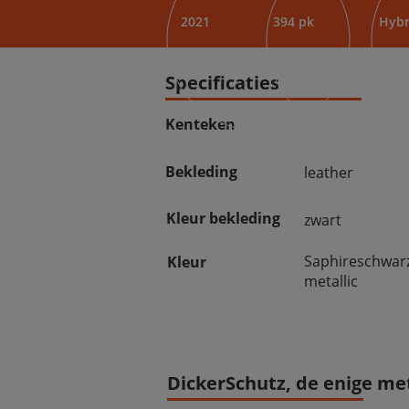
2021
394 pk
Hybr
Specificaties
Kenteken
Bekleding
leather
Kleur bekleding
zwart
Saphireschwar
Kleur
metallic
DickerSchutz, de enige met 