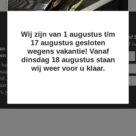
Specificaties
Wij zijn van 1 augustus t/m
Een RAM of Ford pick-up of 
17 augustus gesloten
makkelijker dan je denkt!
Ee
en lease lopen. Dat is
wegens vakantie! Vanaf
en jouw lease over.
dinsdag 18 augustus staan
r hebt, maar je hebt
wij weer voor u klaar.
aand te betalen, dan is
d. Je kunt het zien als
aart er dan voor. Dat kost
s, je kunt nu al genieten!
Lease aanvragen