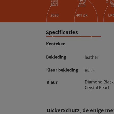
2020
401 pk
LP
Specificaties
Kenteken
Bekleding
leather
Kleur bekleding
Black
Diamond Black
Kleur
Crystal Pearl
DickerSchutz, de enige met 