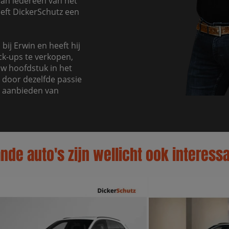
 van iedereen van het
eeft DickerSchutz een
bij Erwin en heeft hij
ck-ups te verkopen,
uw hoofdstuk in het
 door dezelfde passie
t aanbieden van
de auto's zijn wellicht ook interessa