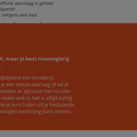
offerte aanvraag is geheel
blijvend!
it nergens aan vast.
helpen je graag verder aan jouw
omauto!
SUV, maar je bent nieuwsgierig
.
ijblijvend een inruilprijs
Coen
Luc
e een nieuw voertuig of wil je
eden er zijn voor het inruilen
eden ook is, het is altijd nuttig
e je kunt halen uit je bestaande
verwogen beslissing kunt nemen.