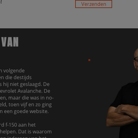
!
Verzenden
 VAN
jn volgende
n die destijds
 hij niet geslaagd. De
hevrolet Avalanche. De
en, maar die was in no-
d, toen vijf en zo ging
in een goede website.
d f-150 aan het
helpen. Dat is waarom