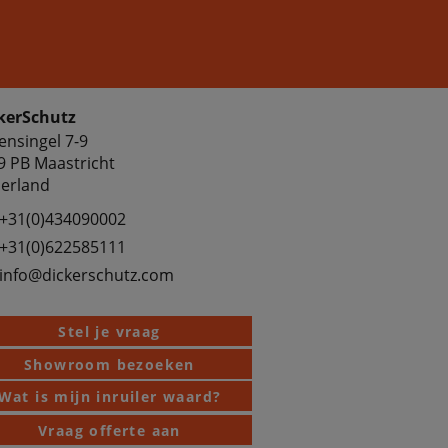
kerSchutz
ensingel 7-9
9 PB Maastricht
erland
+31(0)434090002
+31(0)622585111
info@dickerschutz.com
Stel je vraag
Showroom bezoeken
Wat is mijn inruiler waard?
Vraag offerte aan