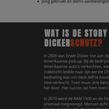
Jong gebruikt en demo aanbiedingen
WAT IS DE STORY
DICKER
SCHUTZ?
In 2008 was Erwin Dicker toe aan zi
Amerikaanse pick-up. Bij de bedrijve
Amerikaanse auto’s verkochten, was
zoektocht leidde naar zijn eerste C
bedoeling was om deze zelf te houd
time verkocht. Toen maar drie bestel
het door. Het succes zat hem toen 
In 2010 werd de RAM 1500 en de For
arsenaal toegevoegd. Mensen écht 