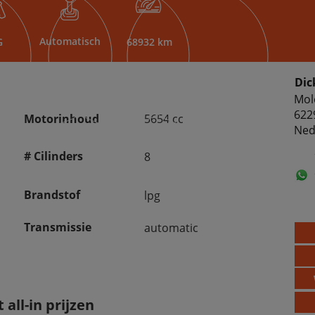
Automatisch
G
68932 km
Dic
Mol
622
Motorinhoud
5654 cc
Ned
# Cilinders
8
Brandstof
lpg
Transmissie
automatic
all-in prijzen