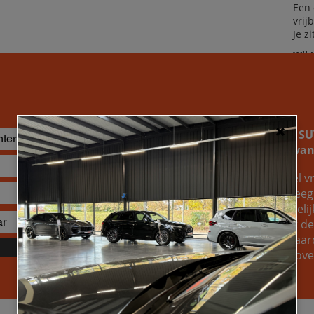
Een 
vrij
Je z
Wij 
dro
Je bezit al een pick-up of 
naar de inruilwaarde ervan
Je kunt bij ons altijd geheel vr
opvragen. Wellicht overweeg j
gewoon weten welke mogelijkh
van je huidige wagen. Wat de r
om te ontdekken welke waard
Verzenden
voertuig, zodat je een welo