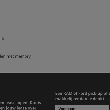
rin
n
oelen met memory
Een RAM of Ford pick-up of 
makkelijker dan je denkt!
Ee
en lease lopen. Dat is
en jouw lease over.