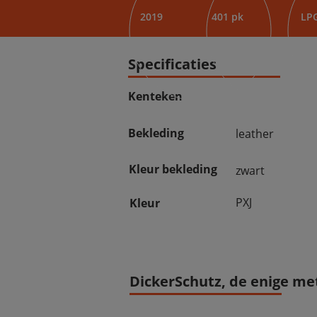
2019
401 pk
LP
Specificaties
Kenteken
Bekleding
leather
Kleur bekleding
zwart
PXJ
Kleur
DickerSchutz, de enige met 