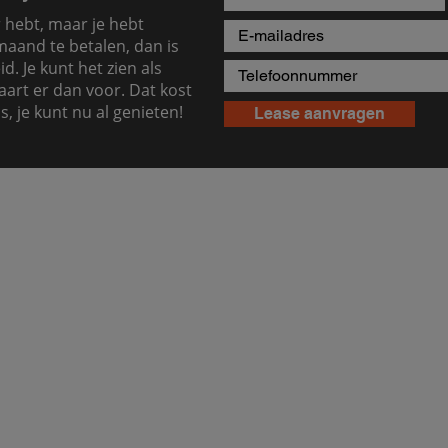
r hebt, maar je hebt
aand te betalen, dan is
d. Je kunt het zien als
aart er dan voor. Dat kost
s, je kunt nu al genieten!
Lease aanvragen