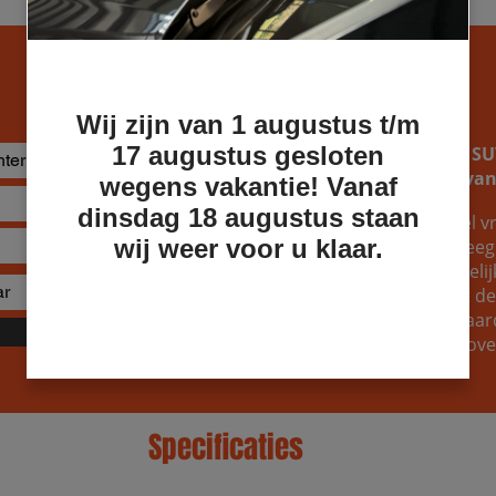
Wij zijn van 1 augustus t/m
17 augustus gesloten
Je bezit al een pick-up of 
naar de inruilwaarde ervan
wegens vakantie! Vanaf
dinsdag 18 augustus staan
Je kunt bij ons altijd geheel vr
wij weer voor u klaar.
opvragen. Wellicht overweeg j
gewoon weten welke mogelijkh
van je huidige wagen. Wat de r
om te ontdekken welke waard
Verzenden
voertuig, zodat je een welo
Specificaties