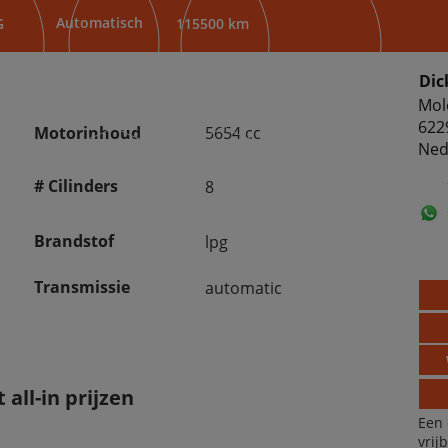
Automatisch
G
115500 km
Dic
Mol
622
Motorinhoud
5654 cc
Ned
# Cilinders
8
Brandstof
lpg
Transmissie
automatic
all-in prijzen
Een 
vrij