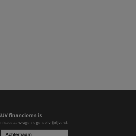
SUV financieren is
n lease aanvragen is geheel vrijblijvend.