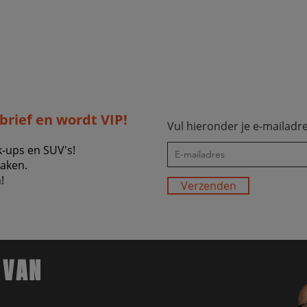
sbrief en wordt VIP!
Vul hieronder je e-mailadre
k-ups en SUV's!
zaken.
!
Verzenden
 VAN