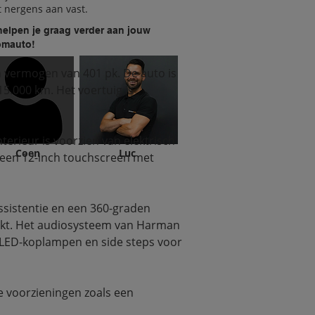
it nergens aan vast.
helpen je graag verder aan jouw
omauto!
n vermogen van 401 pk. De auto is 
5.000 km. Het voertuig is 
erieur is voorzien van elektrisch 
Coen
Luc
 een 12-inch touchscreen met 
ssistentie en een 360-graden 
jkt. Het audiosysteem van Harman 
 LED-koplampen en side steps voor 
 voorzieningen zoals een 