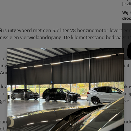
Je z
Wij 
dro
9
 is uitgevoerd met een 5.7-liter V8-benzinemotor levert ee
ssie en vierwielaandrijving. De kilometerstand bedraagt 11
uitrusting op het gebied van comfort en technologie. Het int
ng en stoelventilatie. Het infotainmentsysteem bestaat uit
Android Auto. 
deze RAM uitgerust met adaptieve cruise control, rijstrooka
 en rijden in verschillende omstandigheden vergemakkeli
eluidsweergave. Verder is de auto voorzien van adaptieve
ngeboden inclusief afleverkosten, garantie en aanvullende
dbak. 