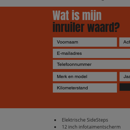
Wat is mijn
inruiler waard?
Elektrische SideSteps
12 inch infotaimentscherm