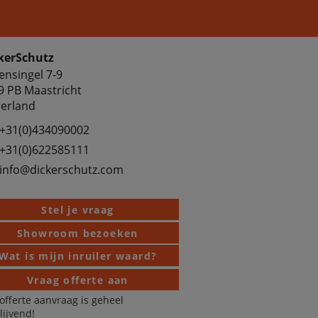
kerSchutz
ensingel 7-9
9 PB Maastricht
erland
+31(0)434090002
+31(0)622585111
info@dickerschutz.com
Stel je vraag
Showroom bezoeken
Wat is mijn inruiler waard?
Vraag offerte aan
offerte aanvraag is geheel
blijvend!