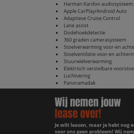
Harman Kardon audiosysteem
Apple CarPlay/Android Auto
Adaptieve Cruise Control
Lane assist
Dodehoekdetectie
360 graden camerasysteem
Stoelverwarming voor-en achte
Stoelventilatie voor-en achteri
Stuurwielverwarming
Elektrisch verstelbare voorst
Luchtvering
Panoramadak
Wij nemen jouw
lease over!
Je wilt leasen, maar je hebt nog e
voor ons geen probleem! Wij nem