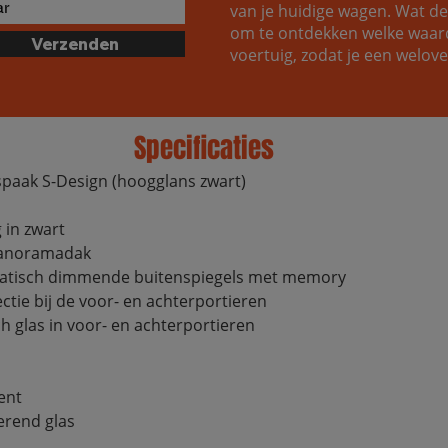
van je huidige wagen. Wat de r
om te ontdekken welke waard
Verzenden
voertuig, zodat je een welo
Specificaties
lspaak S-Design (hoogglans zwart)
 in zwart
 panoramadak
omatisch dimmende buitenspiegels met memory
ctie bij de voor- en achterportieren
ch glas in voor- en achterportieren
ent
erend glas