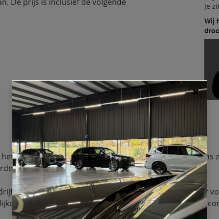
 De prijs is inclusief de volgende 
Je z
Wij 
dro
 het Daytonagrijs metallic en voorzien van onze hoogglans z
rdelen van hybride technologie.
rijflijn geniet u van een actieradius tot wel 100 kilometer vol
gelijkertijd beschikt u over een V6 benzinemotor die een g