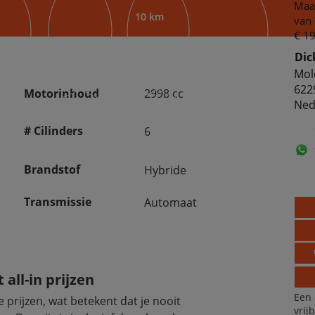
Maan
10 km
van 
€ 19
Dic
Mol
622
Motorinhoud
2998 cc
Ned
# Cilinders
6
Brandstof
Hybride
Transmissie
Automaat
all-in prijzen
Een 
e prijzen, wat betekent dat je nooit 
vrij