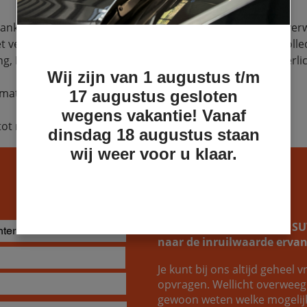
ankzij de adaptieve S sportstoelen die voorzien zijn van ver
t vele opties, waaronder diverse rijhulpsystemen, een volle
ing, B&O geluidsysteem, HD-matrix koplampen en sfeerverlic
Wij zijn van 1 augustus t/m
ermate interessant voor ondernemers.
17 augustus gesloten
wegens vakantie! Vanaf
tot maart 2029.
dinsdag 18 augustus staan
wij weer voor u klaar.
Je bezit al een pick-up of 
naar de inruilwaarde ervan
Je kunt bij ons altijd geheel vr
opvragen. Wellicht overweeg j
gewoon weten welke mogelijkh