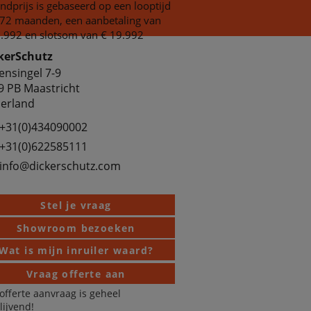
dprijs is gebaseerd op een looptijd
72 maanden, een aanbetaling van
.992 en slotsom van € 19.992
kerSchutz
ensingel 7-9
9 PB Maastricht
erland
+31(0)434090002
+31(0)622585111
info@dickerschutz.com
Stel je vraag
Showroom bezoeken
Wat is mijn inruiler waard?
Vraag offerte aan
offerte aanvraag is geheel
blijvend!