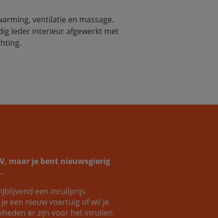
warming, ventilatie en massage. 
dig leder interieur afgewerkt met 
hting.
SUV, maar je bent nieuwsgierig
.
ijblijvend een inruilprijs
e een nieuw voertuig of wil je
eden er zijn voor het inruilen