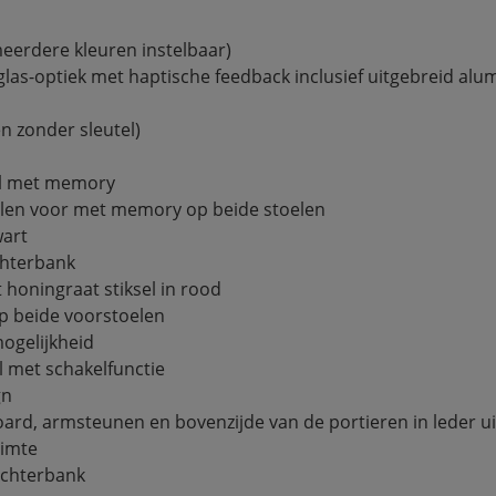
meerdere kleuren instelbaar)
las-optiek met haptische feedback inclusief uitgebreid al
n zonder sleutel)
iel met memory
oelen voor met memory op beide stoelen
wart
chterbank
honingraat stiksel in rood
op beide voorstoelen
gelijkheid
l met schakelfunctie
gn
ard, armsteunen en bovenzijde van de portieren in leder u
uimte
achterbank