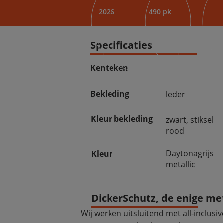
2026
490 pk
Specificaties
Kenteken
Bekleding
leder
Kleur bekleding
zwart, stiksel
rood
Daytonagrijs
Kleur
metallic
DickerSchutz, de enige met 
Wij werken uitsluitend met all-inclusiv