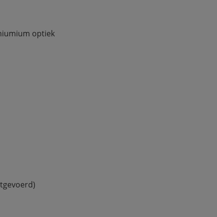
umiumium optiek
itgevoerd)