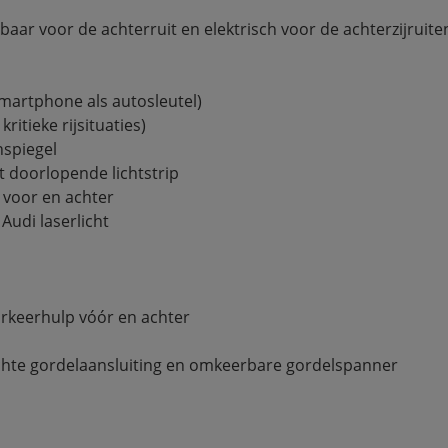
ar voor de achterruit en elektrisch voor de achterzijruite
martphone als autosleutel)
ritieke rijsituaties)
spiegel
t doorlopende lichtstrip
 voor en achter
udi laserlicht
arkeerhulp vóór en achter
rlichte gordelaansluiting en omkeerbare gordelspanner