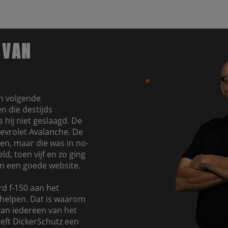
 VAN
jn volgende
n die destijds
 hij niet geslaagd. De
hevrolet Avalanche. De
en, maar die was in no-
d, toen vijf en zo ging
in een goede website.
d f-150 aan het
helpen. Dat is waarom
 van iedereen van het
eeft DickerSchutz een