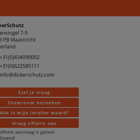
kerSchutz
ensingel 7-9
9 PB Maastricht
erland
+31(0)434090002
+31(0)622585111
info@dickerschutz.com
Stel je vraag
Showroom bezoeken
Wat is mijn inruiler waard?
Vraag offerte aan
offerte aanvraag is geheel
blijvend!