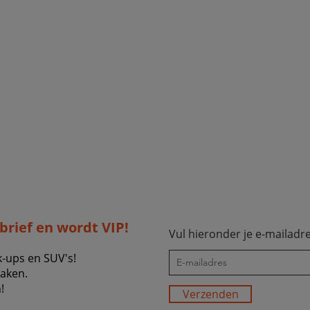
sbrief en wordt VIP!
Vul hieronder je e-mailadre
k-ups en SUV's!
zaken.
!
Verzenden