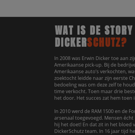
WAT IS DE STORY
DICKER
SCHUTZ?
In 2008 was Erwin Dicker toe aan zi
Amerikaanse pick-up. Bij de bedrijve
Amerikaanse auto’s verkochten, was
zoektocht leidde naar zijn eerste C
bedoeling was om deze zelf te houd
time verkocht. Toen maar drie bestel
het door. Het succes zat hem toen 
In 2010 werd de RAM 1500 en de For
arsenaal toegevoegd. Mensen écht 
hij het doet! En dat zit in het bloed
DickerSchutz team. In 16 jaar tijd h