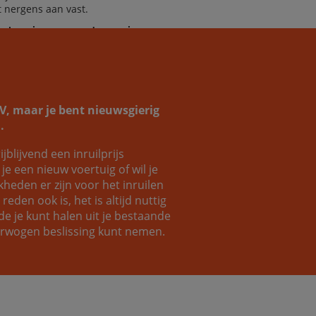
it nergens aan vast.
helpen je graag verder aan jouw
omauto!
SUV, maar je bent nieuwsgierig
.
ijblijvend een inruilprijs
Coen
Luc
e een nieuw voertuig of wil je
eden er zijn voor het inruilen
eden ook is, het is altijd nuttig
e je kunt halen uit je bestaande
verwogen beslissing kunt nemen.