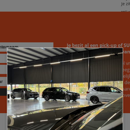
Je z
Wij 
dro
Je bezit al een pick-up of 
naar de inruilwaarde ervan
Je kunt bij ons altijd geheel vr
opvragen. Wellicht overweeg j
gewoon weten welke mogelijkh
van je huidige wagen. Wat de r
om te ontdekken welke waard
Verzenden
voertuig, zodat je een welo
Specificaties