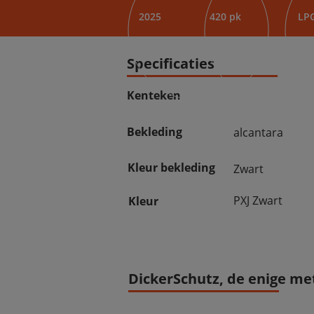
2025
420 pk
LP
Specificaties
Kenteken
Bekleding
alcantara
Kleur bekleding
Zwart
PXJ Zwart
Kleur
DickerSchutz, de enige met 