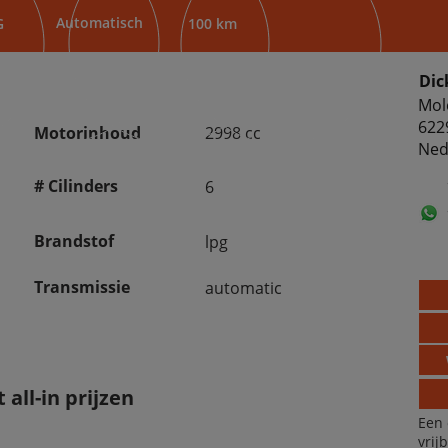
Automatisch
G
100 km
Dic
Mol
622
Motorinhoud
2998 cc
Ned
# Cilinders
6
Brandstof
lpg
Transmissie
automatic
all-in prijzen
Een 
vrij