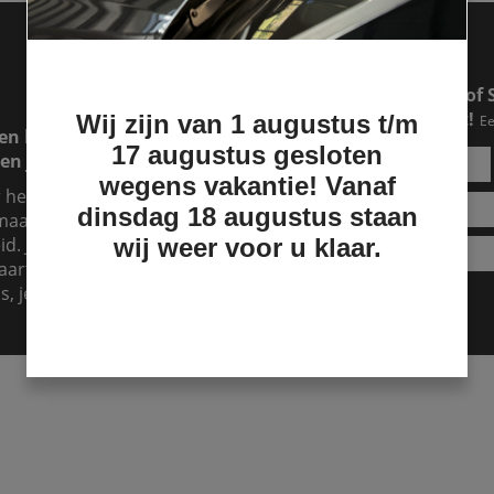
Een RAM of Ford pick-up of 
makkelijker dan je denkt!
Wij zijn van 1 augustus t/m
Ee
en lease lopen. Dat is
17 augustus gesloten
en jouw lease over.
wegens vakantie! Vanaf
r hebt, maar je hebt
dinsdag 18 augustus staan
aand te betalen, dan is
d. Je kunt het zien als
wij weer voor u klaar.
aart er dan voor. Dat kost
s, je kunt nu al genieten!
Lease aanvragen