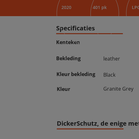
2020
401 pk
LP
Specificaties
Kenteken
Bekleding
leather
Kleur bekleding
Black
Granite Grey
Kleur
DickerSchutz, de enige met 