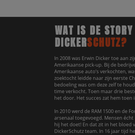
WAT IS DE STORY
DICKER
SCHUTZ?
In 2008 was Erwin Dicker toe aan zi
Amerikaanse pick-up. Bij de bedrijve
Amerikaanse auto’s verkochten, was
zoektocht leidde naar zijn eerste C
bedoeling was om deze zelf te houd
time verkocht. Toen maar drie bestel
het door. Het succes zat hem toen 
In 2010 werd de RAM 1500 en de For
arsenaal toegevoegd. Mensen écht 
hij het doet! En dat zit in het bloed
DickerSchutz team. In 16 jaar tijd h