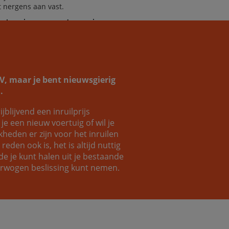
it nergens aan vast.
helpen je graag verder aan jouw
omauto!
SUV, maar je bent nieuwsgierig
.
ijblijvend een inruilprijs
Coen
Luc
e een nieuw voertuig of wil je
eden er zijn voor het inruilen
eden ook is, het is altijd nuttig
e je kunt halen uit je bestaande
verwogen beslissing kunt nemen.