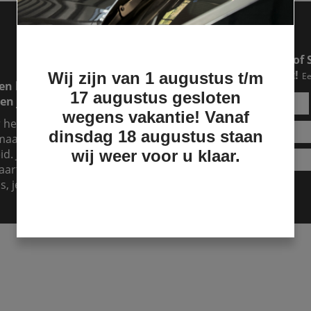
Een RAM of Ford pick-up of 
makkelijker dan je denkt!
Wij zijn van 1 augustus t/m
Ee
en lease lopen. Dat is
17 augustus gesloten
en jouw lease over.
wegens vakantie! Vanaf
r hebt, maar je hebt
dinsdag 18 augustus staan
aand te betalen, dan is
d. Je kunt het zien als
wij weer voor u klaar.
aart er dan voor. Dat kost
s, je kunt nu al genieten!
Lease aanvragen