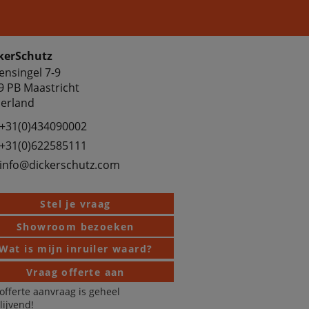
kerSchutz
ensingel 7-9
9 PB Maastricht
erland
+31(0)434090002
+31(0)622585111
info@dickerschutz.com
Stel je vraag
Showroom bezoeken
Wat is mijn inruiler waard?
Vraag offerte aan
offerte aanvraag is geheel
blijvend!