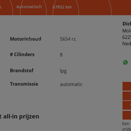
Automatisch
G
67852 km
Dic
Mol
622
Motorinhoud
5654 cc
Ned
# Cilinders
8
Brandstof
lpg
Transmissie
automatic
all-in prijzen
Een 
vrij