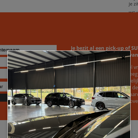
Je z
Wij 
dro
Je bezit al een pick-up of 
naar de inruilwaarde ervan
Je kunt bij ons altijd geheel vr
opvragen. Wellicht overweeg j
gewoon weten welke mogelijkh
van je huidige wagen. Wat de r
om te ontdekken welke waard
Verzenden
voertuig, zodat je een welo
Specificaties