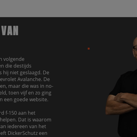
 VAN
jn volgende
n die destijds
 hij niet geslaagd. De
hevrolet Avalanche. De
en, maar die was in no-
d, toen vijf en zo ging
in een goede website.
d f-150 aan het
helpen. Dat is waarom
 van iedereen van het
eeft DickerSchutz een