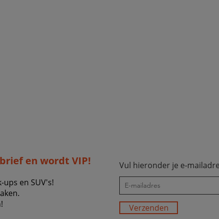
sbrief en wordt VIP!
Vul hieronder je e-mailadre
k-ups en SUV's!
zaken.
!
Verzenden